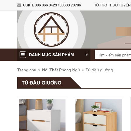
CSKH:
086 866 3423 / 08683 78786
HỖ TRỢ TRỰC TUYẾN
DANH MỤC SẢN PHẨM
Trang chủ
Nội Thất Phòng Ngủ
Tủ đầu giường
TỦ ĐẦU GIƯỜNG