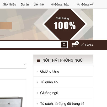
Giới thiệu
Dự án
Liên hệ
Đăng nhập
Đăng ký
0
GIỎ HÀNG
NỘI THẤT PHÒNG NGỦ
Giường tầng
Tủ quần áo
Giường ngủ
Tủ sách, tủ đựng đồ trang trí