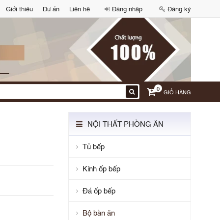
Giới thiệu
Dự án
Liên hệ
Đăng nhập
Đăng ký
0
GIỎ HÀNG
NỘI THẤT PHÒNG ĂN
Tủ bếp
Kính ốp bếp
Đá ốp bếp
Bộ bàn ăn