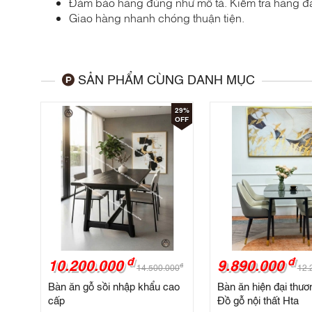
Đảm bảo hàng đúng như mô tả. Kiểm tra hàng đạ
Giao hàng nhanh chóng thuận tiện.
SẢN PHẨM CÙNG DANH MỤC
29%
OFF
đ
đ
10.200.000
9.890.000
đ
14.500.000
12.
Bàn ăn gỗ sồi nhập khẩu cao
Bàn ăn hiện đại thươ
cấp
Đồ gỗ nội thất Hta