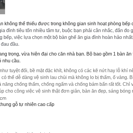
ần không thể thiếu được trong không gian sinh hoạt phòng bếp 
gia đình tiêu tốn nhiều tâm tư, buộc bạn phải cân nhắc, đắn đo g
g bếp, việc lựa chọn một
bộ bàn ghế ăn
gia đình hoàn hảo nhất,
 đau đầu.
ng trọng, vừa hiện đại cho căn nhà bạn. Bộ bao gồm 1 bàn ăn 
ó nhu cầu.
hư tuyệt đối, bề mặt đặc khít, không có các kẽ nứt hay lỗ khí 
có thể dễ dàng vệ sinh lau chùi mà không lo bị thấm, ố vàng. 
 năng chống thấm, chống ngấm và chống bám bẩn rất tốt. Chỉ v
úp cho công việc vệ sinh thật đơn giản, bàn ăn đẹp, sáng bóng
0cm
hung gỗ tự nhiên cao cấp