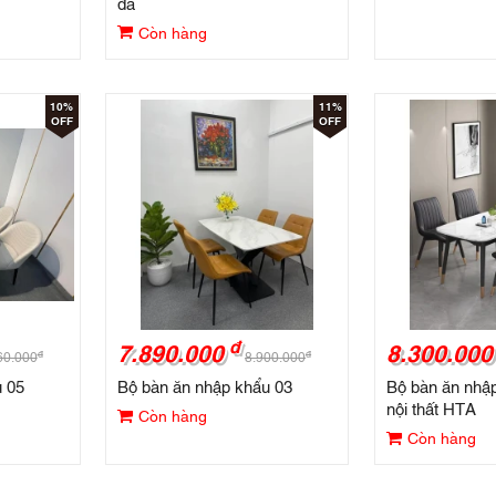
đá
Còn hàng
10%
11%
OFF
OFF
đ
7.890.000
8.300.000
đ
đ
60.000
8.900.000
u 05
Bộ bàn ăn nhập khẩu 03
Bộ bàn ăn nhậ
nội thất HTA
Còn hàng
Còn hàng