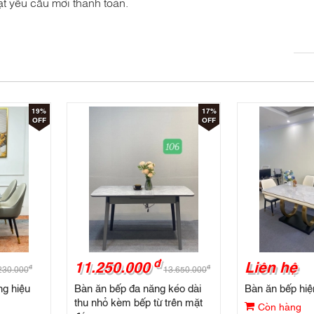
t yêu cầu mới thanh toán.
19%
17%
OFF
OFF
đ
11.250.000
Liên hệ
đ
đ
230.000
13.650.000
ng hiệu
Bàn ăn bếp đa năng kéo dài
Bàn ăn bếp hiệ
thu nhỏ kèm bếp từ trên mặt
Còn hàng