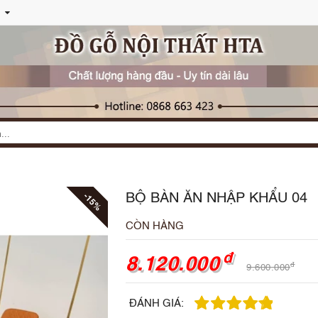
BỘ BÀN ĂN NHẬP KHẨU 04
-15%
CÒN HÀNG
đ
8.120.000
đ
9.600.000
ĐÁNH GIÁ: