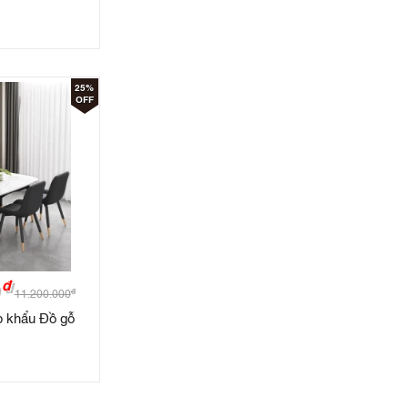
25%
OFF
đ
đ
11.200.000
p khẩu Đồ gỗ