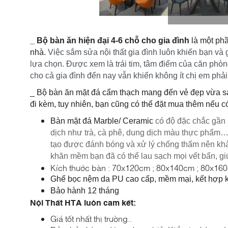
_ Bộ bàn ăn hiện đại 4-6 chỗ cho gia đình
là một ph
nhà.
Việc sắm sửa nội thất gia đình luôn khiến bạn và 
lựa chọn. Được xem là trái tim, tâm điểm của căn phòn
cho cả gia đình đến nay vẫn khiến không ít chị em phải
_ Bộ bàn ăn mặt đá cẩm thạch mang đến vẻ đẹp vừa sa
đi kèm, tuy nhiên, bạn cũng có thể đặt mua thêm nếu c
Bàn mặt đá Marble/ Ceramic
có độ đặc chắc gần n
dịch như trà, cà phê, dung dịch màu thực phẩm… 
tạo được đánh bóng và xử lý chống thấm nên khả
khăn mềm bạn đã có thể lau sạch mọi vết bẩn, gi
Kích thước bàn : 70x120cm ; 80x140cm ; 80x16
Ghế bọc nệm da PU cao cấp, mềm mại, kết hợp k
Bảo hành 12 tháng
Nội Thất HTA luôn cam kết:
Giá tốt nhất thị trường.
.