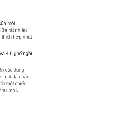
của mỗi
iữa rất nhiều
 thích hợp nhất
và 4-6 ghế ngồi
nên các dung
Bề mặt đá nhân
ới một chiếc
 như mới.