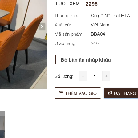
2295
LƯỢT XEM:
Thương hiệu:
Đồ gỗ Nội thất HTA
Xuất xứ:
Việt Nam
Mã sản phẩm:
BBA04
Giao hàng:
24/7
Bộ bàn ăn nhập khẩu
Số lượng:
THÊM VÀO GIỎ
ĐẶT HÀNG