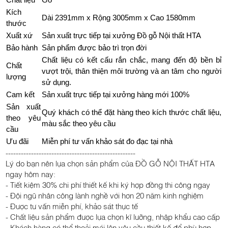
Kích
Dài 2391mm x Rộng 3005mm x Cao 1580mm
thước
Xuất xứ
Sản xuất trực tiếp tại xưởng Đồ gỗ Nội thất HTA
Bảo hành
Sản phẩm được bảo trì trọn đời
Chất liệu có kết cấu rắn chắc, mang đến độ bền bỉ
Chất
vượt trội, thân thiện môi trường và an tâm cho người
lượng
sử dụng.
Cam kết
Sản xuất trực tiếp tại xưởng hàng mới 100%
Sản xuất
Quý khách có thể đặt hàng theo kích thước chất liệu,
theo yêu
màu sắc theo yêu cầu
cầu
Ưu đãi
Miễn phí tư vấn khảo sát đo đạc tại nhà
---------------------------------------------------
Lý do bạn nên lựa chọn sản phẩm của ĐỒ GỖ NỘI THẤT HTA
ngay hôm nay:
- Tiết kiệm 30% chi phí thiết kế khi ký hợp đồng thi công ngay
- Đội ngũ nhân công lành nghề với hơn 20 năm kinh nghiệm
- Được tư vấn miễn phí, khảo sát thực tế
- Chất liệu sản phẩm được lựa chọn kĩ lưỡng, nhập khẩu cao cấp
- Khách hàng có thể thoải mái lên yêu cầu thiết kế để phù hợp