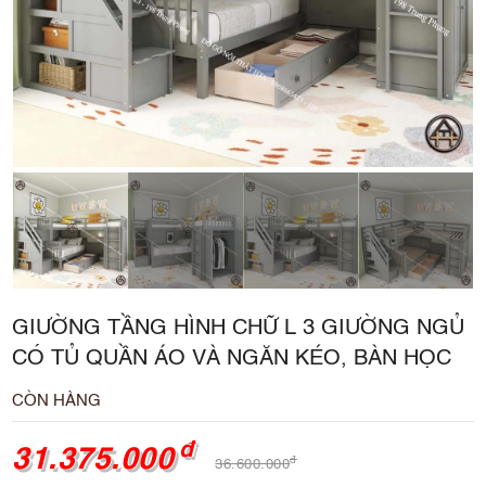
GIƯỜNG TẦNG HÌNH CHỮ L 3 GIƯỜNG NGỦ
CÓ TỦ QUẦN ÁO VÀ NGĂN KÉO, BÀN HỌC
CÒN HÀNG
đ
31.375.000
đ
36.600.000