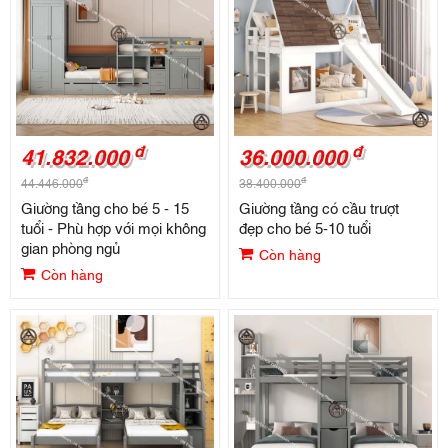
đ
đ
41.832.000
36.000.000
đ
đ
44.446.000
38.400.000
Giường tầng cho bé 5 - 15
Giường tầng có cầu trượt
tuổi - Phù hợp với mọi không
đẹp cho bé 5-10 tuổi
gian phòng ngủ
Còn hàng
Còn hàng