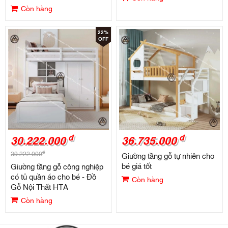
Còn hàng
22%
OFF
đ
đ
30.222.000
36.735.000
đ
39.222.000
Giường tầng gỗ tự nhiên cho
bé giá tốt
Giường tầng gỗ công nghiệp
có tủ quần áo cho bé - Đồ
Còn hàng
Gỗ Nội Thất HTA
Còn hàng