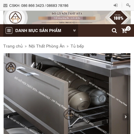
CSKH:
086 866 3423 / 08683 78786
0
DANH MỤC SẢN PHẨM
Trang chủ
Nội Thất Phòng Ăn
Tủ bếp