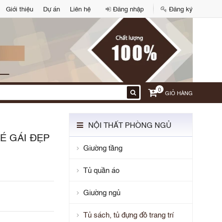
Giới thiệu
Dự án
Liên hệ
Đăng nhập
Đăng ký
0
GIỎ HÀNG
NỘI THẤT PHÒNG NGỦ
É GÁI ĐẸP
Giường tầng
Tủ quần áo
Giường ngủ
Tủ sách, tủ đựng đồ trang trí