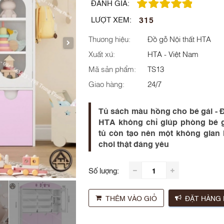
ĐÁNH GIÁ:
315
LƯỢT XEM:
Thương hiệu:
Đồ gỗ Nội thất HTA
Xuất xứ:
HTA - Việt Nam
Mã sản phẩm:
TS13
Giao hàng:
24/7
Tủ sách màu hồng cho bé gái - 
HTA không chỉ giúp phòng bé 
tủ còn tạo nên một không gian 
chơi thật đáng yêu
Số lượng:
THÊM VÀO GIỎ
ĐẶT HÀNG