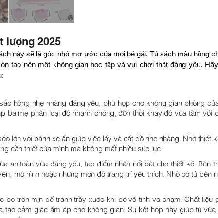
t lượng 2025
 sách này sẽ là góc nhỏ mơ ước của mọi bé gái. Tủ sách màu hồng ch
còn tạo nên một không gian học tập và vui chơi thật đáng yêu. H
u:
 sắc hồng nhẹ nhàng đáng yêu, phù hợp cho không gian phòng của 
iúp ba mẹ phân loại đồ nhanh chóng, đồn thời khay đồ vừa tầm với 
o lớn với bánh xe ẩn giúp việc lấy và cất đồ nhẹ nhàng. Nhờ thiết kế r
ng cần thiết của mình mà không mất nhiều sức lực.
ừa an toàn vừa đáng yêu, tạo điểm nhấn nổi bật cho thiết kế. Bên t
ện, mô hình hoặc những món đồ trang trí yêu thích. Nhờ có tủ bên 
bo tròn mịn để tránh trầy xước khi bé vô tình va chạm. Chất liệu 
a tạo cảm giác ấm áp cho không gian. Sự kết hợp này giúp tủ vừa