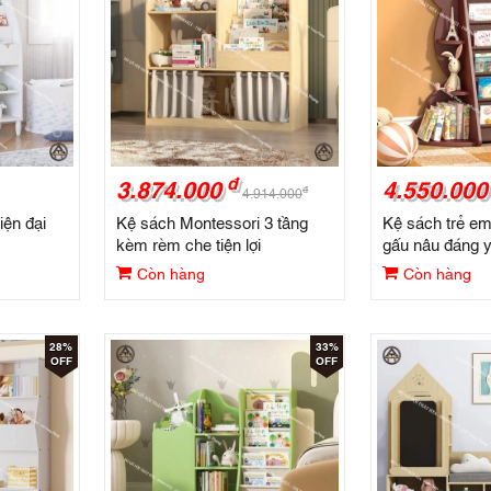
đ
3.874.000
4.550.000
đ
4.914.000
iện đại
Kệ sách Montessori 3 tầng
Kệ sách trẻ em
kèm rèm che tiện lợi
gấu nâu đáng y
Còn hàng
Còn hàng
28%
33%
OFF
OFF