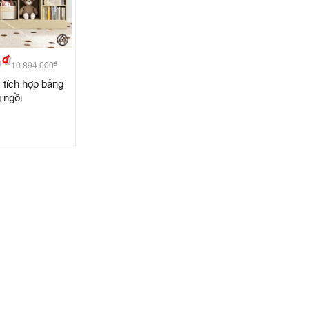
đ
đ
10.894.000
 tích hợp bảng
 ngồi