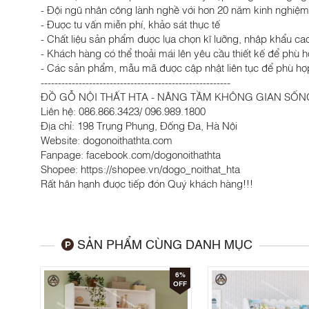
- Đội ngũ nhân công lành nghề với hơn 20 năm kinh nghiệm
- Được tư vấn miễn phí, khảo sát thực tế
- Chất liệu sản phẩm được lựa chọn kĩ lưỡng, nhập khẩu ca
- Khách hàng có thể thoải mái lên yêu cầu thiết kế để phù 
- Các sản phẩm, mẫu mã được cập nhật liên tục để phù hợp 
-------------------------------------------------------
ĐỒ GỖ NỘI THẤT HTA - NÂNG TẦM KHÔNG GIAN SỐN
Liên hệ: 086.866.3423/ 096.989.1800
Địa chỉ: 198 Trụng Phụng, Đống Đa, Hà Nội
Website: dogonoithathta.com
Fanpage: facebook.com/dogonoithathta
Shopee: https://shopee.vn/dogo_noithat_hta
Rất hân hạnh được tiếp đón Quý khách hàng!!!
SẢN PHẨM CÙNG DANH MỤC
6%
OFF