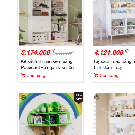
đ
đ
5.174.000
4.121.000
đ
5.538.000
Kệ sách 8 ngăn kèm bảng
Kệ sách màu trắng h
Pegboard và ngăn kéo sâu
hình đám mây
Còn hàng
Còn hàng
19%
OFF