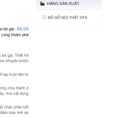
HÃNG SẢN XUẤT
ĐỒ GỖ NỘI THẤT HTA
o bé gái -
Đồ Gỗ
ãy cùng khám phá
bé gái. Thiết kế
còn khuyến khích
ay trượt tiện lợi
rong chia thành 3
này, mọi vật dụng
gỗ chắc chắn kết
 đảm bảo tính an