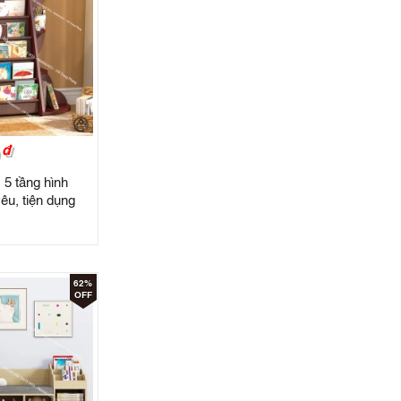
đ
 5 tầng hình
êu, tiện dụng
62%
OFF