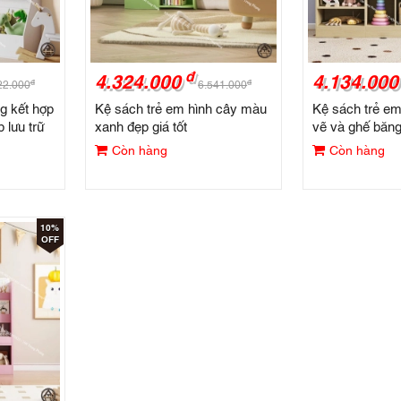
đ
4.324.000
4.134.000
đ
đ
22.000
6.541.000
g kết hợp
Kệ sách trẻ em hình cây màu
Kệ sách trẻ em
 lưu trữ
xanh đẹp giá tốt
vẽ và ghế băng
Còn hàng
Còn hàng
10%
OFF