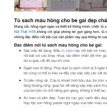
Tủ sách màu hồng cho bé gái đẹp chấ
Mang sắc hồng ngọt ngào và thiết kế thông minh, chiếc tủ
Nội Thất HTA
không chỉ giúp phòng bé gọn gàng hơn, tủ 
những đặc điểm nổi bật của sản phẩm này qua thông tin sa
Đặc điểm nổi tủ sách màu hồng cho bé gái:
Sắp xếp dễ dàng: Mẫu
tủ sách
này nổi bật với màu
nổi bật với các khay nhựa, tạo điểm nhấn dễ nhìn g
bé tự giác cất đồ sau khi chơi.
Ngăn kéo di động: Phía dưới tủ sách chính là 3 ngăn ké
bé cũng có thể tự kéo và đẩy vào sắp xếp các vật dụ
Tủ bên rộng rãi: Cửa tủ khoét hình bầu dục bo tròn v
tầng thoáng rộng, giúp bé dễ dàng sắp xếp sách truy
của bé luôn có chỗ riêng gọn gàng, không lo thất lạc.
An toàn và bền đẹp: Toàn bộ các góc cạnh đều được 
hợp lớp sơn hồng pastel ngọt ngào vừa bền màu vừ