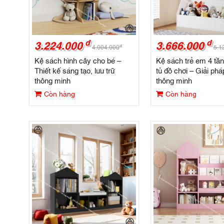
đ
đ
3.224.000
3.666.000
đ
4.004.000
5.1
Kệ sách hình cây cho bé –
Kệ sách trẻ em 4 tần
Thiết kế sáng tạo, lưu trữ
tủ đồ chơi – Giải pháp
thông minh
thông minh
Còn hàng
Còn hàng