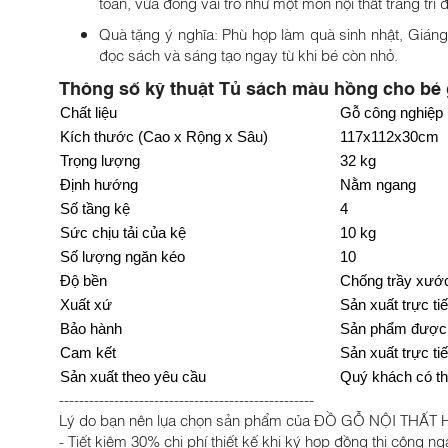
toàn, vừa đóng vai trò như một món nội thất trang trí 
Quà tặng ý nghĩa: Phù hợp làm quà sinh nhật, Giáng
đọc sách và sáng tạo ngay từ khi bé còn nhỏ.
Thông số kỹ thuật Tủ sách màu hồng cho bé 
Chất liệu
Gỗ công nghiệ
Kích thước (Cao x Rộng x Sâu)
117x112x30cm
Trọng lượng
32 kg
Định hướng
Nằm ngang
Số tầng kệ
4
Sức chịu tải của kệ
10 kg
Số lượng ngăn kéo
10
Độ bền
Chống trầy xướ
Xuất xứ
Sản xuất trực ti
Bảo hành
Sản phẩm được b
Cam kết
Sản xuất trực t
Sản xuất theo yêu cầu
Quý khách có th
---------------------------------------------------
Lý do bạn nên lựa chọn sản phẩm của ĐỒ GỖ NỘI THẤT 
- Tiết kiệm 30% chi phí thiết kế khi ký hợp đồng thi công