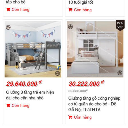
tập cho bé
10 tuổi giá tốt
Còn hàng
Còn hàng
22%
OFF
đ
đ
29.640.000
30.222.000
đ
39.222.000
Giường 3 tầng trẻ em hiện
đại cho căn nhà nhỏ
Giường tầng gỗ công nghiệp
có tủ quần áo cho bé - Đồ
Còn hàng
Gỗ Nội Thất HTA
Còn hàng