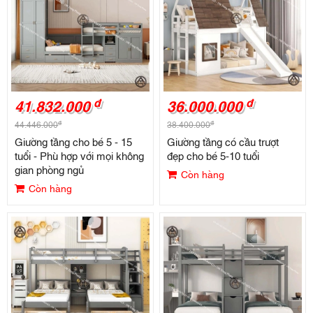
đ
đ
41.832.000
36.000.000
đ
đ
44.446.000
38.400.000
Giường tầng cho bé 5 - 15
Giường tầng có cầu trượt
tuổi - Phù hợp với mọi không
đẹp cho bé 5-10 tuổi
gian phòng ngủ
Còn hàng
Còn hàng