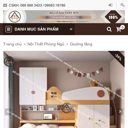
CSKH:
086 866 3423 / 08683 78786
0
DANH MỤC SẢN PHẨM
Trang chủ
Nội Thất Phòng Ngủ
Giường tầng
-34%