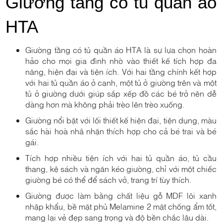
Giường tầng có tủ quần áo
HTA
Giường tầng có tủ quần áo HTA là sự lựa chọn hoàn
hảo cho mọi gia đình nhờ vào thiết kế tích hợp đa
năng, hiện đại và tiện ích. Với hai tầng chính kết hợp
với hai tủ quần áo ở cạnh, một tủ ở giường trên và một
tủ ở giường dưới giúp sắp xếp đồ các bé trở nên dễ
dàng hơn mà không phải trèo lên trèo xuống.
Giường nổi bật với lối thiết kế hiện đại, tiện dụng, màu
sắc hài hoà nhã nhặn thích hợp cho cả bé trai và bé
gái.
Tích hợp nhiều tiện ích với hai tủ quần áo, tủ cầu
thang, kệ sách và ngăn kéo giường, chỉ với một chiếc
giường bé có thể để sách vở, trang trí tùy thích.
Giường được làm bằng chất liệu gỗ MDF lõi xanh
nhập khẩu, bề mặt phủ Melamine 2 mặt chống ẩm tốt,
mang lại vẻ đẹp sang trọng và độ bền chắc lâu dài.