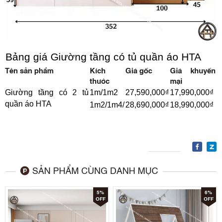
Bảng giá Giường tầng có tủ quần áo HTA
Tên sản phẩm
Kích
Giá gốc
Giá khuyến
thước
mại
Giường tầng có 2 tủ
1m/1m2
27,590,000₫
17,990,000₫
quần áo HTA
1m2/1m4/
28,690,000₫
18,990,000₫
SẢN PHẨM CÙNG DANH MỤC
5%
6%
OFF
OFF