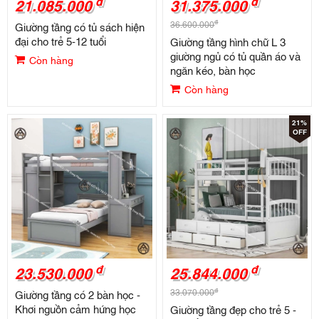
đ
đ
21.085.000
31.375.000
đ
36.600.000
Giường tầng có tủ sách hiện
đại cho trẻ 5-12 tuổi
Giường tầng hình chữ L 3
giường ngủ có tủ quần áo và
Còn hàng
ngăn kéo, bàn học
Còn hàng
21%
OFF
đ
đ
23.530.000
25.844.000
đ
33.070.000
Giường tầng có 2 bàn học -
Khơi nguồn cảm hứng học
Giường tầng đẹp cho trẻ 5 -